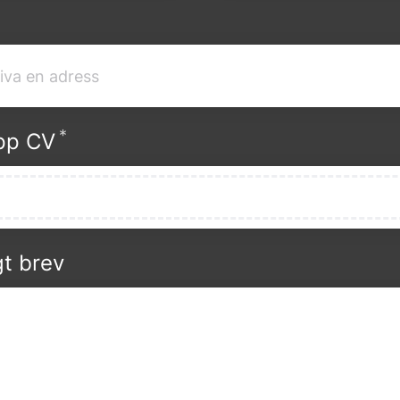
*
Obligatoriskt
pp CV
gt brev