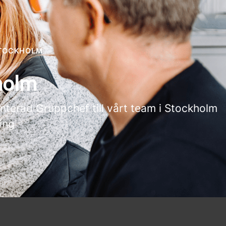
STOCKHOLM
kholm
terad Gruppchef till vårt team i Stockholm
ing