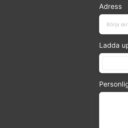
Adress
Ladda u
Personli