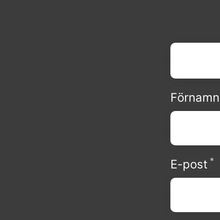
Förnamn
*
O
E-post