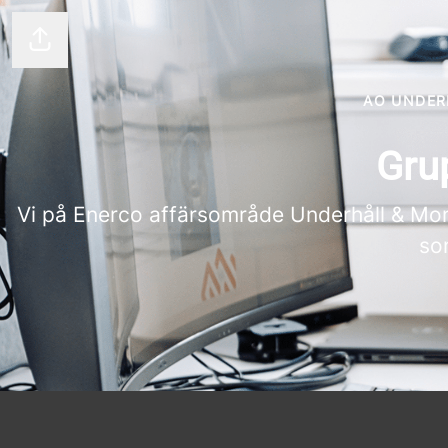
Dela sidan
AO UNDER
Grup
Vi på Enerco affärsområde Underhåll & Mon
so