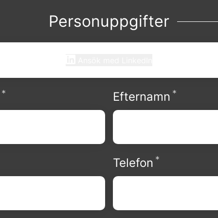
Personuppgifter
Ansök med LinkedIn
*
*
Obligatoriskt
Obligat
Efternamn
*
bligatoriskt
Obligatori
Telefon