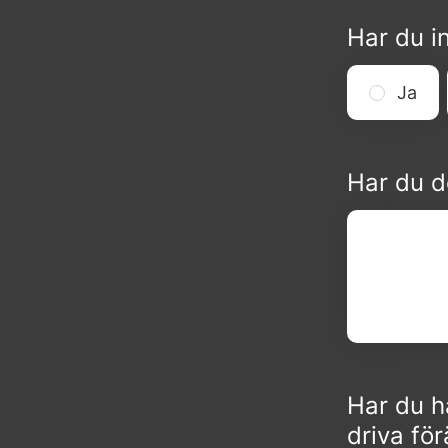
Har du i
Ja
Har du d
Har du h
driva fö