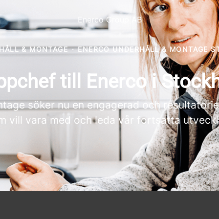
Enerco Group AB
HÅLL & MONTAGE
·
ENERCO UNDERHÅLL & MONTAGE 
pchef till Enerco i Stoc
tage söker nu en engagerad och resultatorien
m vill vara med och leda vår fortsatta utveckl