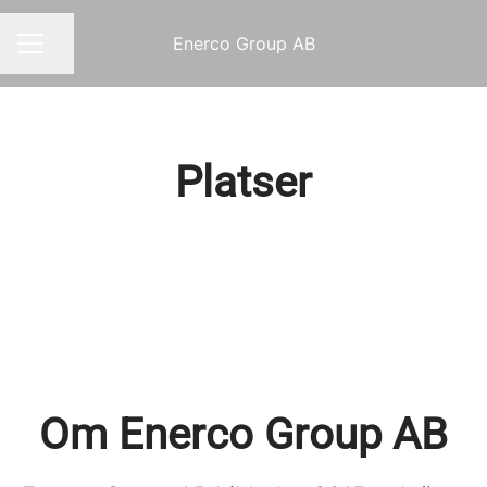
Enerco Group AB
Dela sidan
KARRIÄRMENY
Platser
Enerco Verkstäder MVUSAB
DynaMate AB
Smedjebacken
Industrirengöring
Underhåll & Montage
Om Enerco Group AB